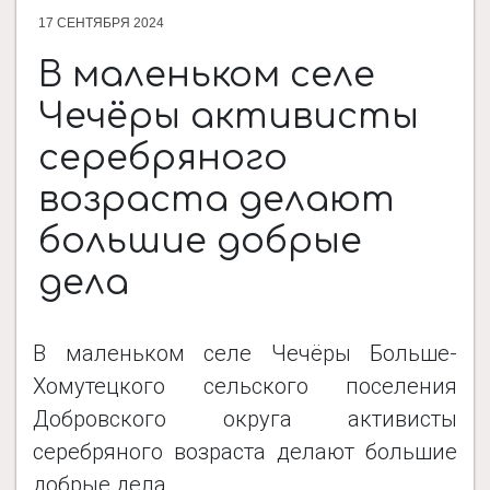
17 СЕНТЯБРЯ 2024
ДОКУМЕНТЫ
В маленьком селе
Чечëры активисты
НОВОСТИ
серебряного
возраста делают
ПРОЕКТЫ
большие добрые
дела
ФОТОАЛЬБОМЫ
В маленьком селе Чечëры Больше-
КОНТАКТЫ
Хомутецкого сельского поселения
Добровского округа активисты
серебряного возраста делают большие
добрые дела.