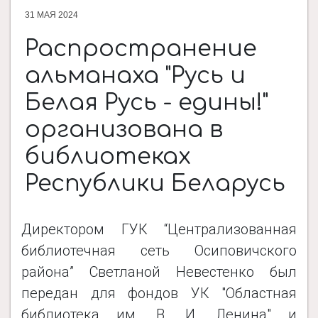
31 МАЯ 2024
ДОКУМЕНТЫ
Распространение
альманаха "Русь и
НОВОСТИ
Белая Русь - едины!"
организована в
ПРОЕКТЫ
библиотеках
Республики Беларусь
ФОТОАЛЬБОМЫ
Директором ГУК “Централизованная
КОНТАКТЫ
библиотечная сеть Осиповичского
района” Светланой Невестенко был
передан для фондов УК "Областная
библиотека им. В. И. Ленина" и